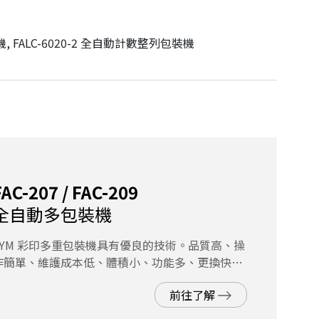
包裝機, FALC-6020-2 全自動計數整列包裝機
FAC-207 / FAC-209
全自動多包裝機
FYM 彩印多重包裝機具有優良的技術。品質高、操
作簡單、維護成本低、體積小、功能多、更換快
速。
前往了解