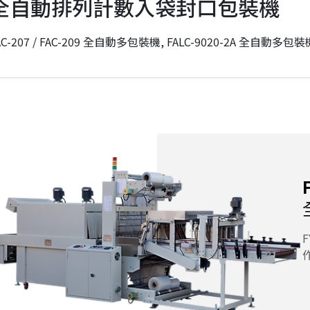
全自動排列計數入袋封口包裝機
AC-207 / FAC-209 全自動多包裝機, FALC-9020-2A 全自動多