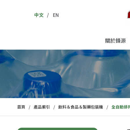
中文
EN
關於鋒源
首頁
產品索引
飲料＆食品＆製藥包裝機
全自動排