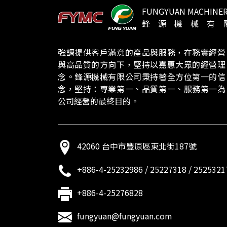
FUNGYUAN MACHINERY
鋒源機械有
強調提供客戶滿意的產品與服務，在務實經營
與高品質的方向下，堅持以嘉惠大眾的經營理
念。鋒源機械有限公司秉持著全方位第一的信
念，堅持：專業第一、品質第一、服務第一為
公司經營的最終目的。
42060 台中市豐原區東北街187號
+886-4-25232986
/
25227318
/
2525321
+886-4-25276828
fungyuan@fungyuan.com