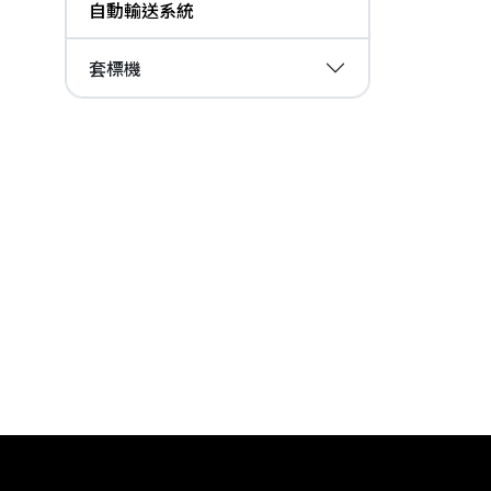
自動輸送系統
套標機