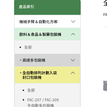
產品索引
F
機械手臂＆自動化方案
飲料＆食品＆製藥包裝機
全部
高速多包裝機
全自動排列計數入袋
封口包裝機
全部
FAC-207 / FAC-209
全自動多包裝機